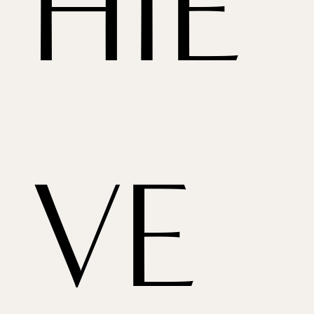
HIE
VE  