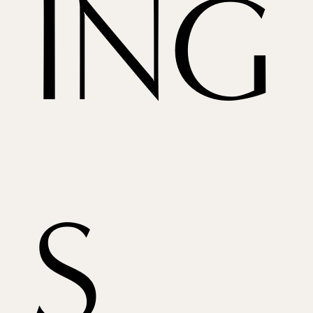
ING
S 